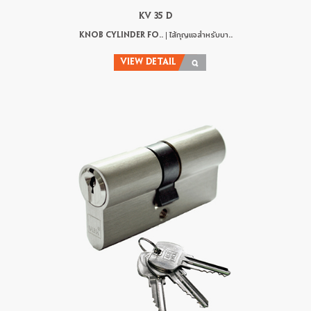
KV 35 D
KNOB CYLINDER FO.. | ไส้กุญแจสำหรับบา..
VIEW DETAIL