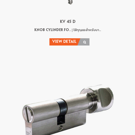
KV 45 D
KNOB CYLINDER FO.. | ไส้กุญแจสำหรับบา..
VIEW DETAIL