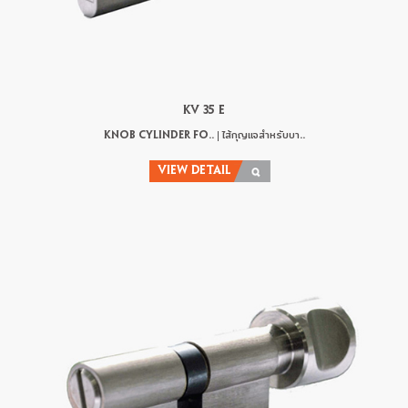
KV 35 E
KNOB CYLINDER FO.. | ไส้กุญแจสำหรับบา..
VIEW DETAIL